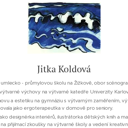
Jitka Koldová
 umlecko - průmylovou školu na Žižkově, obor scénogra
 výtvarné výchovy na výtvarné katedře Univerzity Karlo
hovu a estetiku na gymnáziu s výtvarným zaměřením, v
acovala jako ergoterapeutka v domově pro seniory.
ako designérka interiérů, ilustrátorka dětských knih a ma
na přijímací zkoušky na výtvarné školy a vedení kreativn