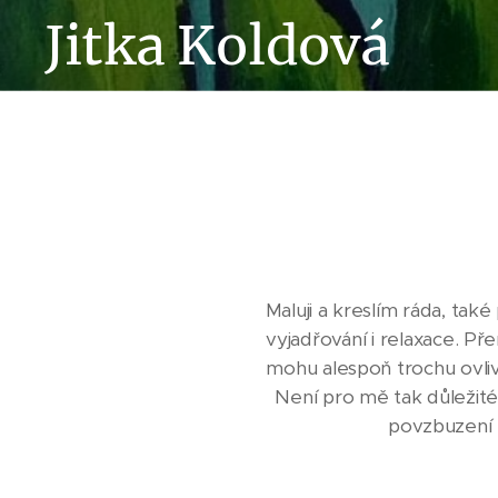
Jitka Koldová
Maluji a kreslím ráda, tak
vyjadřování i relaxace. Př
mohu alespoň trochu ovlivn
Není pro mě tak důležité, 
povzbuzení 