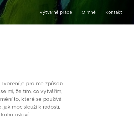
Výtvarné práce
O mně
Kontakt
y. Tvoření je pro mě způsob
se mi, že tím, co vytvářím,
umění to, které se používá.
, jak moc slouží k radosti,
koho osloví.