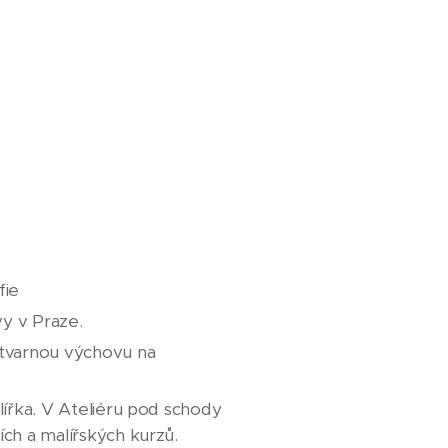
fie
vy v Praze.
ýtvarnou výchovu na
lířka. V Ateliéru pod schody
ích a malířských kurzů.