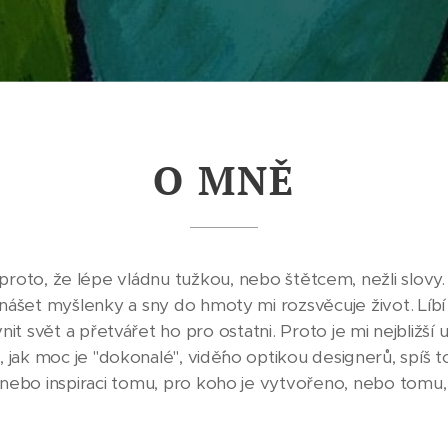
O MNĚ
é proto, že lépe vládnu tužkou, nebo štětcem, nežli slov
enášet myšlenky a sny do hmoty mi rozsvěcuje život. Líbí 
it svět a přetvářet ho pro ostatni. Proto je mi nejbližší 
jak moc je "dokonalé", vidě´´no optikou designerů, spíš to
nebo inspiraci tomu, pro koho je vytvořeno, nebo tomu, 